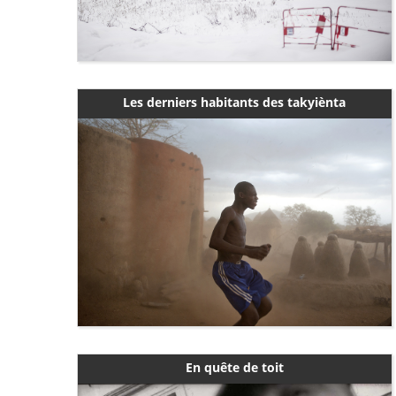
Les derniers habitants des takyiènta
En quête de toit