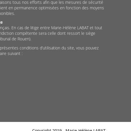
faisons tous nos efforts afin que les mesures de sécurité
soient en permanence optimisées en fonction des moyens
onibles.
ge
rançais. En cas de litige entre Marie-Hélène LABAT et tout
juridiction compétente sera celle dont ressort le siège
ibunal de Rouen).
présentes conditions d’utilisation du site, vous pouvez
ire suivant :
Copyright 2019 -
Marie-Hélène LABAT