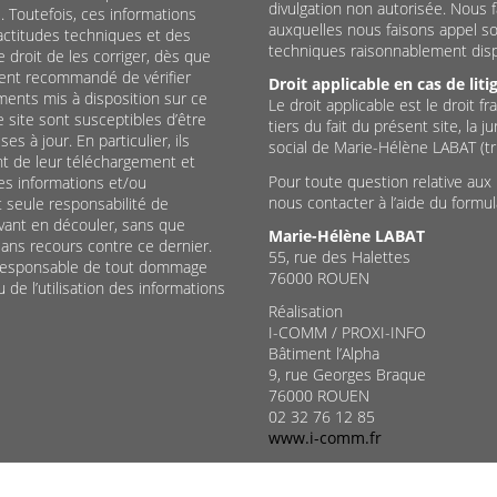
divulgation non autorisée. Nous 
 Toutefois, ces informations
auxquelles nous faisons appel 
actitudes techniques et des
techniques raisonnablement disp
droit de les corriger, dès que
ment recommandé de vérifier
Droit applicable en cas de liti
ments mis à disposition sur ce
Le droit applicable est le droit f
 site sont susceptibles d’être
tiers du fait du présent site, la 
s à jour. En particulier, ils
social de Marie-Hélène LABAT (tr
ent de leur téléchargement et
Pour toute question relative aux 
des informations et/ou
nous contacter à l’aide du formula
t seule responsabilité de
uvant en découler, sans que
Marie-Hélène LABAT
sans recours contre ce dernier.
55, rue des Halettes
 responsable de tout dommage
76000 ROUEN
u de l’utilisation des informations
Réalisation
I-COMM / PROXI-INFO
Bâtiment l’Alpha
9, rue Georges Braque
76000 ROUEN
02 32 76 12 85
www.i-comm.fr