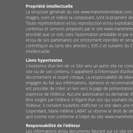
Propriété intellectuelle
La structure générale du site www.mariehelenelabat.com, 
images, sons et vidéos la composant, sont la propriété de 
Toute représentation et/ou reproduction et/ou exploitatio
contenus et services proposés par le site www.mariehel
procédé que ce soit, sans l’autorisation préalable et par
et/ou de ses partenaires est strictement interdite et ser
contrefaçon au sens des articles L 335-2 et suivants du C
intellectuelle.
Liens hypertextes
L’existence d’un lien de ce Site vers un autre site ne con
site ou de son contenu. Il appartient à l’internaute d’utili
discernement et esprit critique. La responsabilité de Mar
engagée du fait aux informations, opinions et recommandat
est possible de créer un lien vers la page de présentation
expresse de l’éditeur. Aucune autorisation ou demande d’
être exigée par l’éditeur à l’égard d’un site qui souhaite éta
l’éditeur. Il convient toutefois d’afficher ce site dans une
Cependant, Marie-Hélène LABAT se réserve le droit de de
qu’il estime non conforme à l’objet du site www.mariehel
Responsabilité de l’éditeur
Les informations et/ou documents figurant sur ce site et/