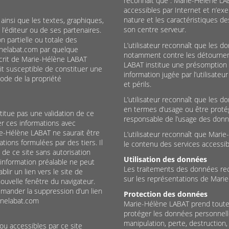
reconnaît que : Marie-Hélène LA
accessibles par Internet et n’ex
nature et les caractéristiques de
ainsi que les textes, graphiques,
son centre serveur.
l’éditeur ou de ses partenaires.
n partielle ou totale des
L’utilisateur reconnaît que les d
enelabat.com par quelque
notamment contre les détournem
 écrit de Marie-Hélène LABAT
LABAT institue une présomption 
ait susceptible de constituer une
information jugée par l’utilisateu
ode de la propriété
et périls.
L’utilisateur reconnaît que les 
en termes d’usage ou être protégé
stitue pas une validation de ce
responsable de l’usage des donnée
ser ces informations avec
ie-Hélène LABAT ne saurait être
L’utilisateur reconnaît que Mar
ions formulées par des tiers. Il
le contenu des services accessib
 de ce site sans autorisation
Utilisation des données
information préalable ne peut
Les traitements des données recue
blir un lien vers le site de
sur les représentations de Mari
 nouvelle fenêtre du navigateur.
mander la suppression d’un lien
Protection des données
enelabat.com
Marie-Hélène LABAT prend toutes
protéger les données personnell
manipulation, perte, destruction
ou accessibles par ce site