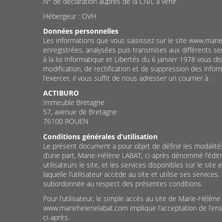
N° de déclaration auprès de la CNIL à venir
Hébergeur : OVH
Données personnelles
Les informations que vous saisissez sur le site www.mari
enregistrées, analysées puis transmises aux différents 
à la loi Informatique et Libertés du 6 janvier 1978 vous di
modification, de rectification et de suppression des info
l’exercer, il vous suffit de nous adresser un courrier à :
ACTIBURO
Immeuble Bretagne
57, avenue de Bretagne
76100 ROUEN
Conditions générales d’utilisation
Le présent document a pour objet de définir les modalité
d’une part, Marie-Hélène LABAT, ci-après dénommé l’éditri
utilisateurs le site, et les services disponibles sur le site 
laquelle l’utilisateur accède au site et utilise ses service
subordonnée au respect des présentes conditions.
Pour l’utilisateur, le simple accès au site de Marie-Hélèn
www.mariehelenelabat.com implique l’acceptation de l’en
ci-après.