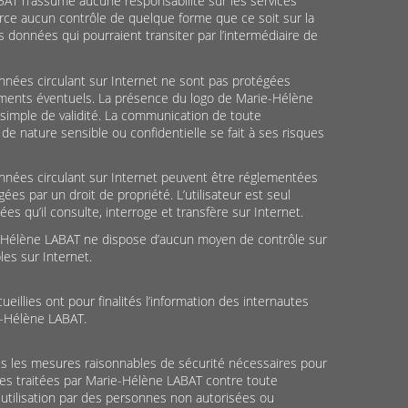
BAT n’assume aucune responsabilité sur les services
erce aucun contrôle de quelque forme que ce soit sur la
s données qui pourraient transiter par l’intermédiaire de
onnées circulant sur Internet ne sont pas protégées
ents éventuels. La présence du logo de Marie-Hélène
simple de validité. La communication de toute
r de nature sensible ou confidentielle se fait à ses risques
données circulant sur Internet peuvent être réglementées
es par un droit de propriété. L’utilisateur est seul
s qu’il consulte, interroge et transfère sur Internet.
ie-Hélène LABAT ne dispose d’aucun moyen de contrôle sur
les sur Internet.
illies ont pour finalités l’information des internautes
e-Hélène LABAT.
 les mesures raisonnables de sécurité nécessaires pour
es traitées par Marie-Hélène LABAT contre toute
, utilisation par des personnes non autorisées ou